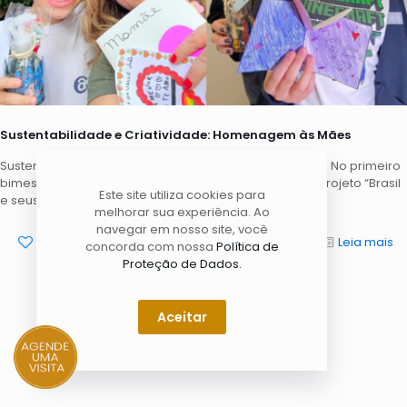
Sustentabilidade e Criatividade: Homenagem às Mães
Sustentabilidade e Criatividade: Homenagem às Mães. No primeiro
bimestre, o Colégio Dr. Alfredo Castro desenvolveu o projeto “Brasil
Este site utiliza cookies para
e seus interiores – Da roça ao sertão”,
[…]
melhorar sua experiência. Ao
navegar em nosso site, você
0
Leia mais
concorda com nossa
Política de
Proteção de Dados.
Aceitar