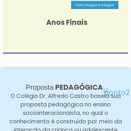
Semi Integral e Integral
Nos Anos Finais, foca-se em aprofundar
conhecimentos e desenvolver habilidades
Anos Finais
críticas com métodos dinâmicos.
SAIBA MAIS
PEDAGÓGICA
Proposta
O Colégio Dr. Alfredo Castro baseia sua
proposta pedagógica no ensino
sociointeracionaista, no qual o
conhecimento é construído por meio da
interação da criança ou adolescente