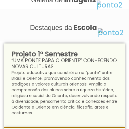
Sala de Informática
Sala de Artes
Alfredo Lab
Alfredo Lab
Playground
Quadra
Alunos em Momento Criativo
Alunos na quadra da Escola
Aula de Tecnologia Criativa
Alunos em Sala de Aula
Laboratório da Escola
Aula de Judô
Escola
Destaques da
Projeto 1º Semestre
“UMA PONTE PARA O ORIENTE” CONHECENDO
NOVAS CULTURAS.
Projeto educativo que constrói uma “ponte” entre
Brasil e Oriente, promovendo conhecimento das
tradições e valores culturais orientais. Amplia a
compreensão dos alunos sobre a riqueza histórica,
religiosa e social do Oriente, desenvolvendo respeito
à diversidade, pensamento crítico e conexões entre
Ocidente e Oriente em ciência, filosofia, artes e
costumes.