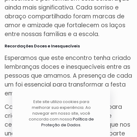
ainda mais significativa. Cada sorriso e
abraço compartilhado foram marcas de
amor e amizade que fortalecem os laços
entre nossas famílias e a escola.
Recordações Doces e Inesquecíveis
Esperamos que este encontro tenha criado
lembranças doces e inesquecíveis entre as
pessoas que amamos. A presença de cada
um foi essencial para transformar a festa
em um evento especial.
Este site utiliza cookies para
Continuaremos trabalhando juntos para
melhorar sua experiência. Ao
navegar em nosso site, você
criar mais momentos significativos e
concorda com nossa
Política de
celebrar o espírito de comunidade que nos
Proteção de Dados.
une. Obrigada a todos por fazerem parte